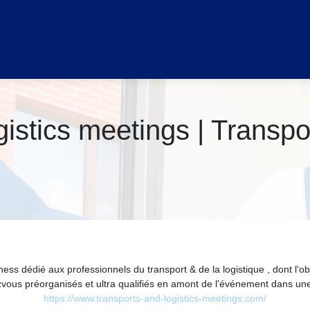
istics meetings | Transpo
ss dédié aux professionnels du transport & de la logistique , dont l'obje
zvous préorganisés et ultra qualifiés en amont de l'événement dans u
https://www.transports-and-logistics-meetings.com/