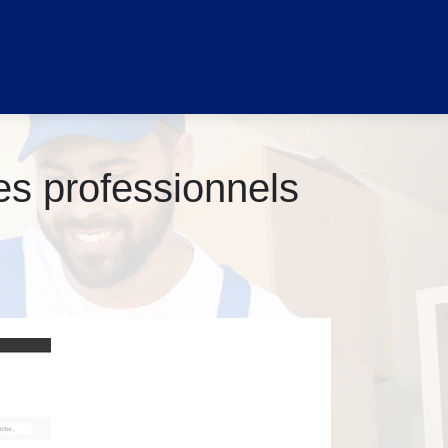
des profes­sion­nels