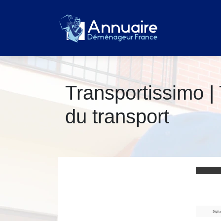
Transpor­tis­si­mo |
du transport