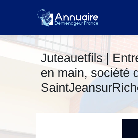
Ju­teauetfils | E
en main, société 
SaintJeansurRiche