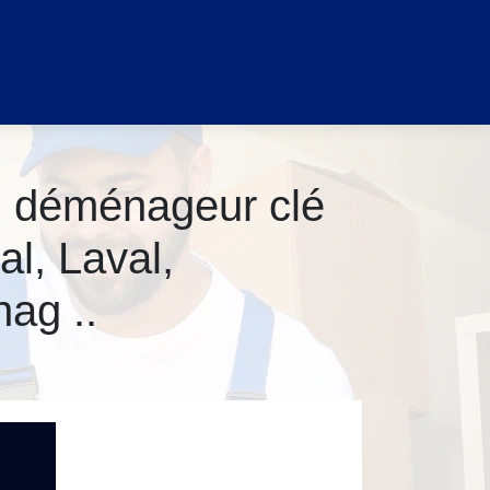
t, déménageur clé
l, Laval,
ag ..