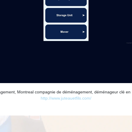
agement, Montreal compagnie de déménagement, déménageur clé en m
http://www.juteauetfils.com/