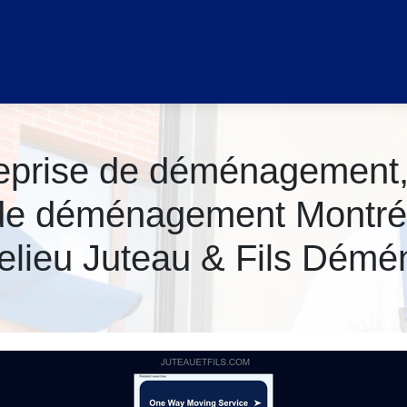
ntreprise de déménage­men
de déménage­ment Montréa
lieu Juteau & Fils Démén