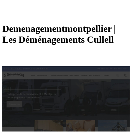
Demenage­mentmontpel­lier |
Les Déménage­ments Cullell